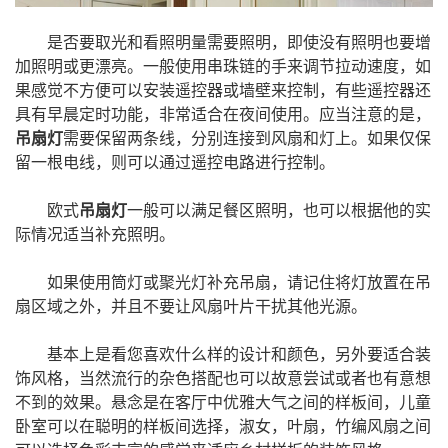
是否要取光和看照明量需要照明，即使没有照明也要增
加照明或更漂亮。一般使用串珠链的手来调节拉动速度，如
果感觉不方便可以安装遥控器或墙壁来控制，有些遥控器还
具有早晨定时功能，非常适合在夜间使用。应当注意的是，
吊扇灯
需要保留两条线，分别连接到风扇和灯上。如果仅保
留一根电线，则可以通过遥控电路进行控制。
欧式
吊扇灯
一般可以满足餐区照明，也可以根据他的实
际情况适当补充照明。
如果使用筒灯或聚光灯补充吊扇，请记住将灯放置在吊
扇区域之外，并且不要让风扇叶片干扰其他光源。
基本上是看您喜欢什么样的设计和颜色，另外要适合装
饰风格，当然流行的杂色搭配也可以故意尝试或者也有意想
不到的效果。悬念是在客厅中优雅大气之间的样板间，儿童
卧室可以在聪明的样板间选择，淑女，叶扇，竹编风扇之间