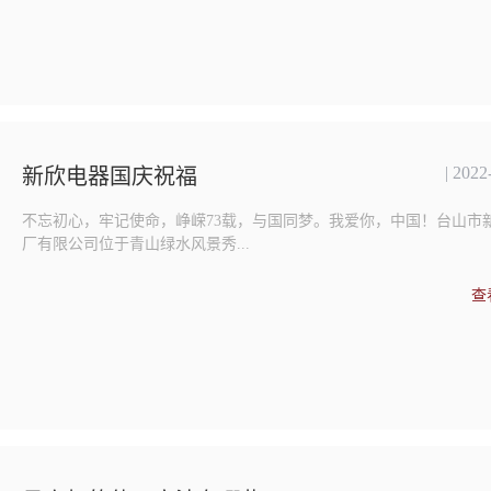
| 2022
新欣电器国庆祝福
不忘初心，牢记使命，峥嵘73载，与国同梦。我爱你，中国！台山市
厂有限公司位于青山绿水风景秀...
查