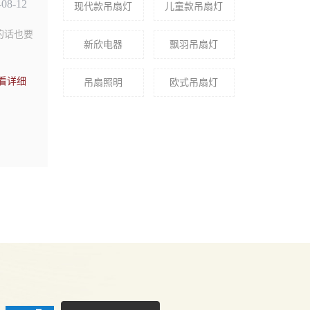
-08-12
现代款吊扇灯
儿童款吊扇灯
的话也要
新欣电器
飘羽吊扇灯
看详细
吊扇照明
​欧式吊扇灯