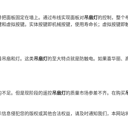
并把面板固定在墙上。通过布线实现面板对
吊扇灯
的控制，整个
键和虚拟按键。实体按键即机械按键，使用寿命长；虚拟按键即
着吊扇和灯。这类
吊扇灯
的至大特点就是防触电。如果喜华丽、
的不足。但是现阶段的遥控
吊扇灯
的质量市场参差不齐。在购买
示信息侵犯您的版权或其他合法权益，请及时通知我们，本网站