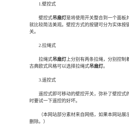
1.壁控式
壁控式
吊扇灯
是将使用开关整合到一个面板
就比较简洁美观。壁控方式的按键可分为实体按
关。
2.拉绳式
拉绳式
吊扇灯
上分别有两条拉绳，分别控制
古典欧式风格可以选择拉绳式
吊扇灯
。
3.遥控式
遥控式即可移动的壁控开关，弥补了壁控式
时要试一下遥控的好坏。
（本网站部分素材来自网络，如果本网站展
删除。）