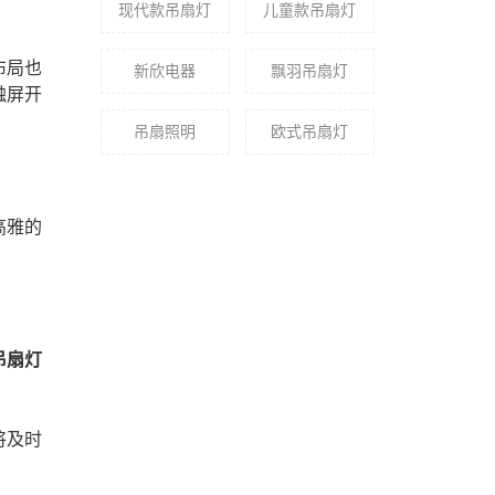
现代款吊扇灯
儿童款吊扇灯
布局也
新欣电器
飘羽吊扇灯
触屏开
吊扇照明
​欧式吊扇灯
高雅的
吊扇灯
将及时